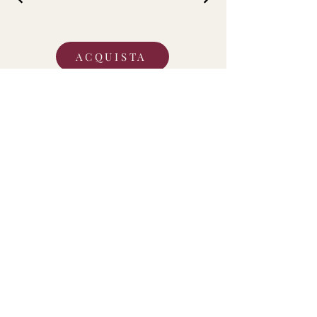
ACQUISTA
Renato Cortese
info@renatocortese.com
Via Guido Castelnuovo 60, 00146 Roma
Mobile:
+39 333 68 15 483
Do Not Sell My Personal Information