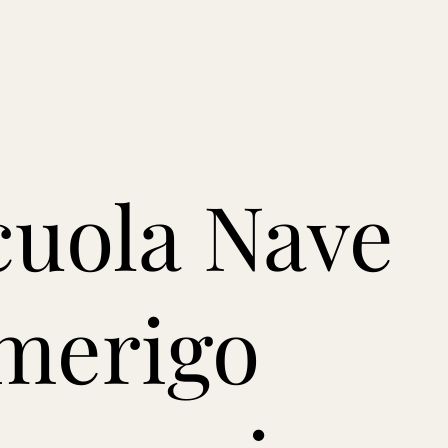
cuola Nave
merigo